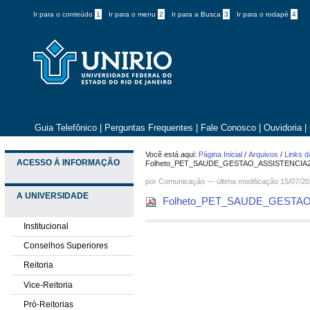
Ir para o conteúdo
1
Ir para o menu
2
Ir para a Busca
3
Ir para o rodapé
4
Guia Telefônico
|
Perguntas Frequentes
|
Fale Conosco
|
Ouvidoria
|
Você está aqui:
Página Inicial
/
Arquivos
/
Links d
ACESSO À INFORMAÇÃO
Folheto_PET_SAUDE_GESTAO_ASSISTENCIA2
por
Comunicação
—
última modificação
15/07/20
A UNIVERSIDADE
Folheto_PET_SAUDE_GESTAO
Institucional
Conselhos Superiores
Reitoria
Vice-Reitoria
Pró-Reitorias