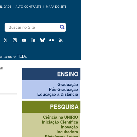
ILIDADE
|
ALTO CONTRASTE |
MAPA DO SITE
ntares e TEDs
df
Graduação
Pós-Graduação
Educação a Distância
Ciência na UNIRIO
Iniciação Científica
Inovação
Incubadora
Plataforma Lattes