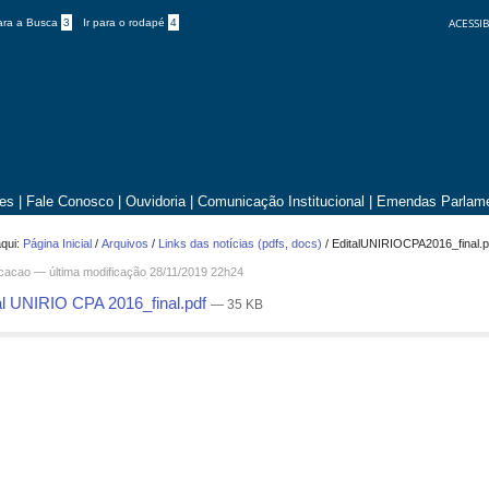
ACESSIB
para a Busca
3
Ir para o rodapé
4
tes
|
Fale Conosco
|
Ouvidoria
|
Comunicação Institucional
|
Emendas Parlame
qui:
Página Inicial
/
Arquivos
/
Links das notícias (pdfs, docs)
/
EditalUNIRIOCPA2016_final.p
icacao —
última modificação
28/11/2019 22h24
al UNIRIO CPA 2016_final.pdf
— 35 KB