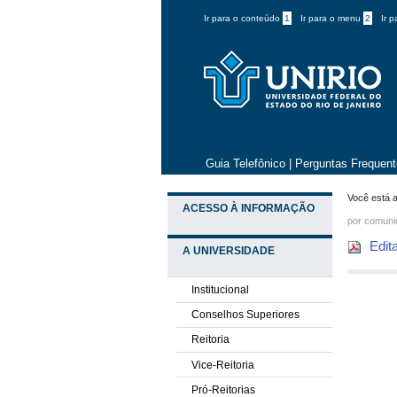
Ir para o conteúdo
1
Ir para o menu
2
Ir 
Guia Telefônico
|
Perguntas Frequen
Você está a
ACESSO À INFORMAÇÃO
por comun
Edit
A UNIVERSIDADE
Institucional
Conselhos Superiores
Reitoria
Vice-Reitoria
Pró-Reitorias