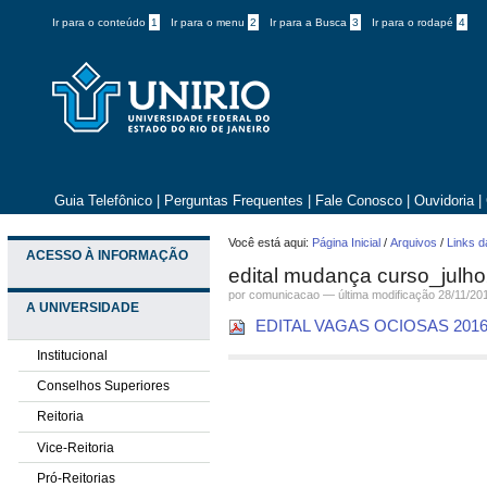
Ir para o conteúdo
1
Ir para o menu
2
Ir para a Busca
3
Ir para o rodapé
4
Guia Telefônico
|
Perguntas Frequentes
|
Fale Conosco
|
Ouvidoria
|
Você está aqui:
Página Inicial
/
Arquivos
/
Links d
ACESSO À INFORMAÇÃO
edital mudança curso_julh
por comunicacao —
última modificação
28/11/20
A UNIVERSIDADE
EDITAL VAGAS OCIOSAS 201
Institucional
Conselhos Superiores
Reitoria
Vice-Reitoria
Pró-Reitorias