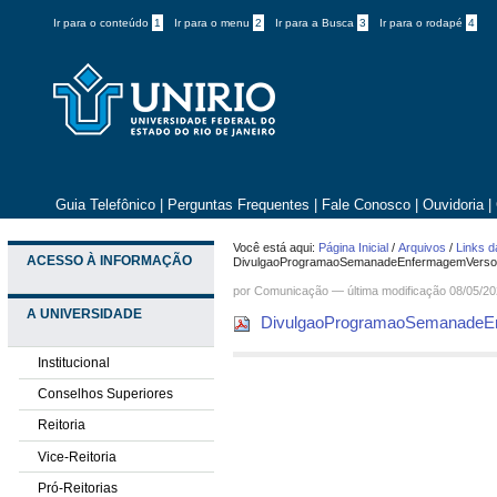
Ir para o conteúdo
1
Ir para o menu
2
Ir para a Busca
3
Ir para o rodapé
4
Guia Telefônico
|
Perguntas Frequentes
|
Fale Conosco
|
Ouvidoria
|
Você está aqui:
Página Inicial
/
Arquivos
/
Links d
ACESSO À INFORMAÇÃO
DivulgaoProgramaoSemanadeEnfermagemVersoF
por
Comunicação
—
última modificação
08/05/20
A UNIVERSIDADE
DivulgaoProgramaoSemanadeEn
Institucional
Conselhos Superiores
Reitoria
Vice-Reitoria
Pró-Reitorias