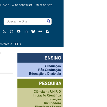
ILIDADE
|
ALTO CONTRASTE |
MAPA DO SITE
ntares e TEDs
df
Graduação
Pós-Graduação
Educação a Distância
Ciência na UNIRIO
Iniciação Científica
Inovação
Incubadora
Plataforma Lattes