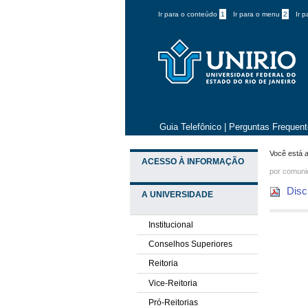
Ir para o conteúdo
1
Ir para o menu
2
Ir 
Guia Telefônico
|
Perguntas Frequen
Você está a
ACESSO À INFORMAÇÃO
por comun
Discu
A UNIVERSIDADE
Institucional
Conselhos Superiores
Reitoria
Vice-Reitoria
Pró-Reitorias