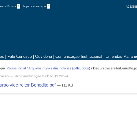
ACESSIB
para a Busca
3
Ir para o rodapé
4
tes
|
Fale Conosco
|
Ouvidoria
|
Comunicação Institucional
|
Emendas Parlame
qui:
Página Inicial
/
Arquivos
/
Links das notícias (pdfs, docs)
/
DiscursovicereitorBenedito.p
icacao —
última modificação
28/11/2019 22h24
rso vice-reitor Benedito.pdf
— 111 KB