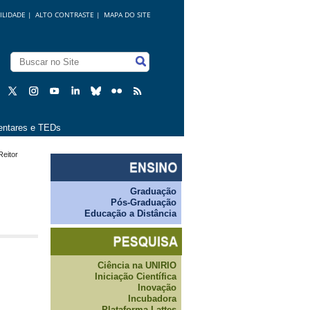
ILIDADE
|
ALTO CONTRASTE |
MAPA DO SITE
ntares e TEDs
Reitor
Graduação
Pós-Graduação
Educação a Distância
Ciência na UNIRIO
Iniciação Científica
Inovação
Incubadora
Plataforma Lattes