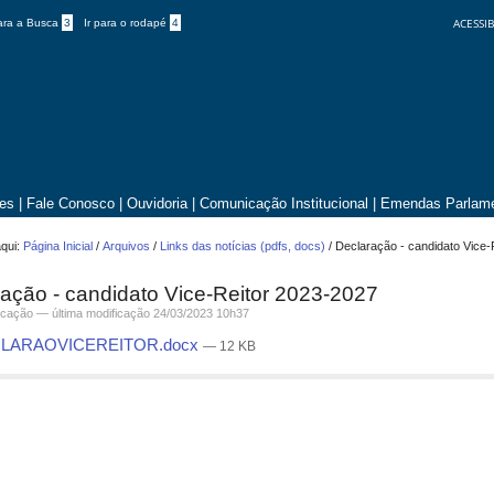
ACESSIB
para a Busca
3
Ir para o rodapé
4
tes
|
Fale Conosco
|
Ouvidoria
|
Comunicação Institucional
|
Emendas Parlame
qui:
Página Inicial
/
Arquivos
/
Links das notícias (pdfs, docs)
/
Declaração - candidato Vice-
ação - candidato Vice-Reitor 2023-2027
cação
—
última modificação
24/03/2023 10h37
LARAOVICEREITOR.docx
— 12 KB