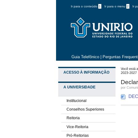
Ir para o conteúdo
1
Ir para o menu
2
Ir 
Guia Telefônico
|
Perguntas Frequen
Você está a
ACESSO À INFORMAÇÃO
2023-2027
Declar
A UNIVERSIDADE
por
Comuni
DEC
Institucional
Conselhos Superiores
Reitoria
Vice-Reitoria
Pró-Reitorias