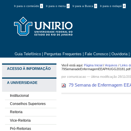
Ir para o conteúdo
1
Ir para o menu
2
Ir para a Busca
3
Ir para o rodapé
4
Guia Telefônico
|
Perguntas Frequentes
|
Fale Conosco
|
Ouvidoria
|
Você está aqui:
Página Inicial
/
Arquivos
/
Links d
ACESSO À INFORMAÇÃO
79SemanadeEnfermagemEEAPHUGG20181.pdf
por comunicacao —
última modificação
28/11/20
A UNIVERSIDADE
79 Semana de Enfermagem EEA
Institucional
Conselhos Superiores
Reitoria
Vice-Reitoria
Pró-Reitorias