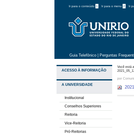
Ir para o conteúdo
1
Ir para o menu
2
Ir 
Guia Telefônico
|
Perguntas Frequen
Você está a
ACESSO À INFORMAÇÃO
2021_05_1
por
Comuni
A UNIVERSIDADE
2021
Institucional
Conselhos Superiores
Reitoria
Vice-Reitoria
Pró-Reitorias