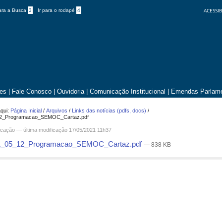
ACESSIB
para a Busca
3
Ir para o rodapé
4
tes
|
Fale Conosco
|
Ouvidoria
|
Comunicação Institucional
|
Emendas Parlame
qui:
Página Inicial
/
Arquivos
/
Links das notícias (pdfs, docs)
/
2_Programacao_SEMOC_Cartaz.pdf
cação
—
última modificação
17/05/2021 11h37
_05_12_Programacao_SEMOC_Cartaz.pdf
— 838 KB