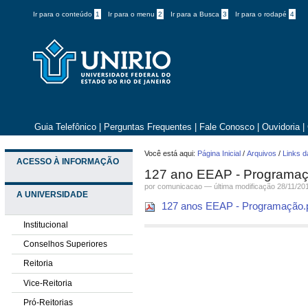
Ir para o conteúdo
1
Ir para o menu
2
Ir para a Busca
3
Ir para o rodapé
4
Guia Telefônico
|
Perguntas Frequentes
|
Fale Conosco
|
Ouvidoria
|
Você está aqui:
Página Inicial
/
Arquivos
/
Links d
ACESSO À INFORMAÇÃO
127 ano EEAP - Programa
por comunicacao —
última modificação
28/11/20
A UNIVERSIDADE
127 anos EEAP - Programação.
Institucional
Conselhos Superiores
Reitoria
Vice-Reitoria
Pró-Reitorias