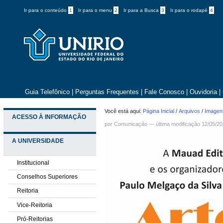
Ir para o conteúdo
1
Ir para o menu
2
Ir para a Busca
3
Ir para o rodapé
4
Guia Telefônico
|
Perguntas Frequentes
|
Fale Conosco
|
Ouvidoria
|
Você está aqui:
Página Inicial
/
Arquivos
/
Imagens
ACESSO À INFORMAÇÃO
por
Comunicação
—
última modificação
12/05/20
A UNIVERSIDADE
Institucional
Conselhos Superiores
Reitoria
Vice-Reitoria
Pró-Reitorias