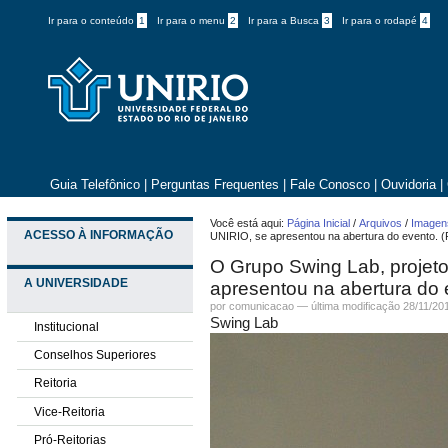
Ir para o conteúdo
1
Ir para o menu
2
Ir para a Busca
3
Ir para o rodapé
4
Guia Telefônico
|
Perguntas Frequentes
|
Fale Conosco
|
Ouvidoria
|
Você está aqui:
Página Inicial
/
Arquivos
/
Imagens
ACESSO À INFORMAÇÃO
UNIRIO, se apresentou na abertura do evento. 
O Grupo Swing Lab, projeto
A UNIVERSIDADE
apresentou na abertura do 
por comunicacao —
última modificação
28/11/20
Swing Lab
Institucional
Conselhos Superiores
Reitoria
Vice-Reitoria
Pró-Reitorias