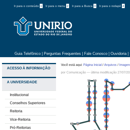
Ir para o conteúdo
1
Ir para o menu
2
Ir para a Busca
3
Ir para o rodapé
4
Guia Telefônico
|
Perguntas Frequentes
|
Fale Conosco
|
Ouvidoria
|
Você está aqui:
Página Inicial
/
Arquivos
/
Imagens
ACESSO À INFORMAÇÃO
por
Comunicação
—
última modificação
27/07/20
A UNIVERSIDADE
Institucional
Conselhos Superiores
Reitoria
Vice-Reitoria
Pró-Reitorias