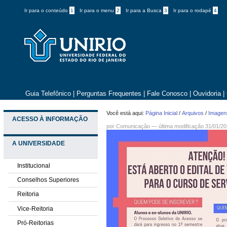
Ir para o conteúdo
1
Ir para o menu
2
Ir para a Busca
3
Ir para o rodapé
4
Guia Telefônico
|
Perguntas Frequentes
|
Fale Conosco
|
Ouvidoria
|
Você está aqui:
Página Inicial
/
Arquivos
/
Imagens
ACESSO À INFORMAÇÃO
por
Comunicação
—
última modificação
31/01/20
A UNIVERSIDADE
Institucional
Conselhos Superiores
Reitoria
Vice-Reitoria
Pró-Reitorias