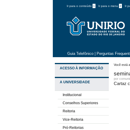
Ir para o conteúdo
1
Ir para o menu
2
Ir 
Guia Telefônico
|
Perguntas Frequen
Você está a
ACESSO À INFORMAÇÃO
semin
por comun
A UNIVERSIDADE
Cartaz 
Institucional
Conselhos Superiores
Reitoria
Vice-Reitoria
Pró-Reitorias