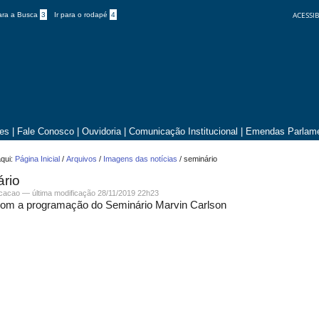
ACESSIB
para a Busca
3
Ir para o rodapé
4
tes
|
Fale Conosco
|
Ouvidoria
|
Comunicação Institucional
|
Emendas Parlame
qui:
Página Inicial
/
Arquivos
/
Imagens das notícias
/
seminário
ário
icacao —
última modificação
28/11/2019 22h23
com a programação do Seminário Marvin Carlson