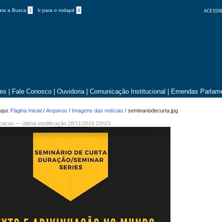
ACESSIB
para a Busca
3
Ir para o rodapé
4
tes
|
Fale Conosco
|
Ouvidoria
|
Comunicação Institucional
|
Emendas Parlame
qui:
Página Inicial
/
Arquivos
/
Imagens das notícias
/
seminariodecurta.jpg
icacao —
última modificação
28/11/2019 22h23