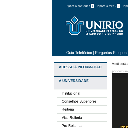
Ir para o conteúdo
1
Ir para o menu
2
Ir 
Guia Telefônico
|
Perguntas Frequen
Você está a
ACESSO À INFORMAÇÃO
por comun
A UNIVERSIDADE
Institucional
Conselhos Superiores
Reitoria
Vice-Reitoria
Pró-Reitorias