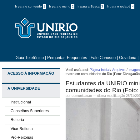
Ir para o conteúdo
1
Ir para o menu
2
Ir para a Busca
3
Ir para o rodapé
4
Guia Telefônico
|
Perguntas Frequentes
|
Fale Conosco
|
Ouvidoria
|
Você está aqui:
Página Inicial
/
Arquivos
/
Imagens
ACESSO À INFORMAÇÃO
teatro em comunidades do Rio (Foto: Divulgação
Estudantes da UNIRIO minis
A UNIVERSIDADE
comunidades do Rio (Foto:
por comunicacao —
última modificação
28/11/20
Institucional
Conselhos Superiores
Reitoria
Vice-Reitoria
Pró-Reitorias