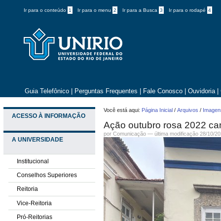
Ir para o conteúdo
1
Ir para o menu
2
Ir para a Busca
3
Ir para o rodapé
4
Guia Telefônico
|
Perguntas Frequentes
|
Fale Conosco
|
Ouvidoria
|
Você está aqui:
Página Inicial
/
Arquivos
/
Imagens
ACESSO À INFORMAÇÃO
Ação outubro rosa 2022 ca
por
Comunicação
—
última modificação
28/10/20
A UNIVERSIDADE
Institucional
Conselhos Superiores
Reitoria
Vice-Reitoria
Pró-Reitorias