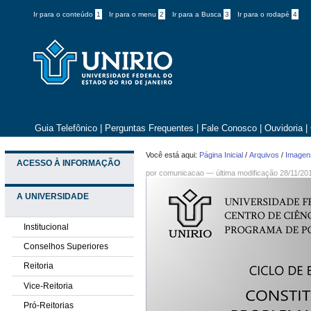
Ir para o conteúdo
1
Ir para o menu
2
Ir para a Busca
3
Ir para o rodapé
4
Guia Telefônico
|
Perguntas Frequentes
|
Fale Conosco
|
Ouvidoria
|
Você está aqui:
Página Inicial
/
Arquivos
/
Imagens
ACESSO À INFORMAÇÃO
por comunicacao —
última modificação
28/11/20
A UNIVERSIDADE
Institucional
Conselhos Superiores
Reitoria
Vice-Reitoria
Pró-Reitorias