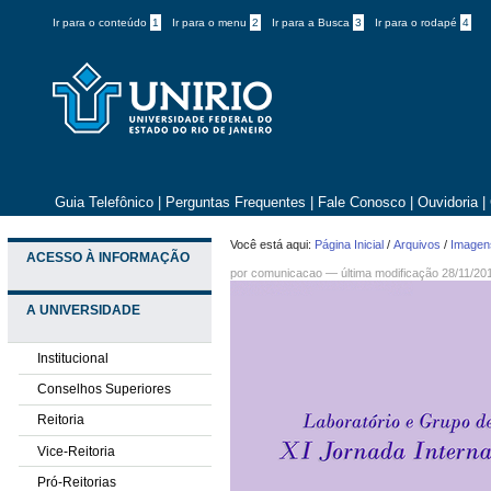
Ir para o conteúdo
1
Ir para o menu
2
Ir para a Busca
3
Ir para o rodapé
4
Guia Telefônico
|
Perguntas Frequentes
|
Fale Conosco
|
Ouvidoria
|
Você está aqui:
Página Inicial
/
Arquivos
/
Imagens
ACESSO À INFORMAÇÃO
por comunicacao —
última modificação
28/11/20
A UNIVERSIDADE
Institucional
Conselhos Superiores
Reitoria
Vice-Reitoria
Pró-Reitorias