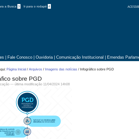
ACESSIB
para a Busca
3
Ir para o rodapé
4
tes
|
Fale Conosco
|
Ouvidoria
|
Comunicação Institucional
|
Emendas Parlame
qui:
Página Inicial
/
Arquivos
/
Imagens das notícias
/
Infográfico sobre PGD
áfico sobre PGD
cação
—
última modificação
11/04/2024 14h08