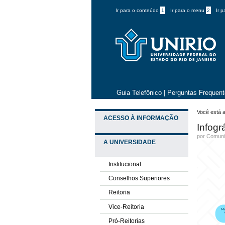
Ir para o conteúdo
1
Ir para o menu
2
Ir 
Guia Telefônico
|
Perguntas Frequen
Você está a
ACESSO À INFORMAÇÃO
Infogr
por
Comuni
A UNIVERSIDADE
Institucional
Conselhos Superiores
Reitoria
Vice-Reitoria
Pró-Reitorias