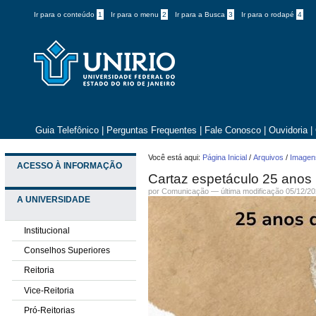
Ir para o conteúdo
1
Ir para o menu
2
Ir para a Busca
3
Ir para o rodapé
4
Guia Telefônico
|
Perguntas Frequentes
|
Fale Conosco
|
Ouvidoria
|
Você está aqui:
Página Inicial
/
Arquivos
/
Imagens
ACESSO À INFORMAÇÃO
Cartaz espetáculo 25 anos 
por
Comunicação
—
última modificação
05/12/20
A UNIVERSIDADE
Institucional
Conselhos Superiores
Reitoria
Vice-Reitoria
Pró-Reitorias