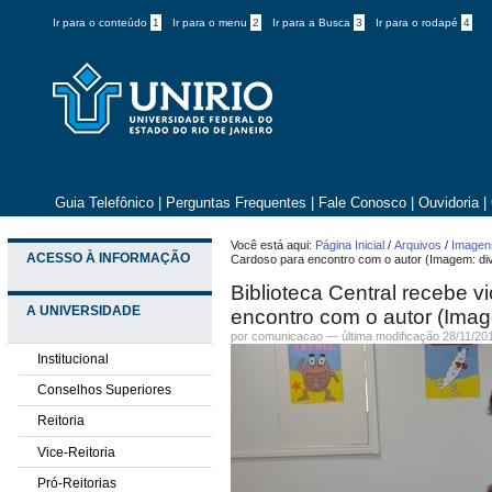
Ir para o conteúdo
1
Ir para o menu
2
Ir para a Busca
3
Ir para o rodapé
4
Guia Telefônico
|
Perguntas Frequentes
|
Fale Conosco
|
Ouvidoria
|
Você está aqui:
Página Inicial
/
Arquivos
/
Imagens
ACESSO À INFORMAÇÃO
Cardoso para encontro com o autor (Imagem: d
Biblioteca Central recebe v
A UNIVERSIDADE
encontro com o autor (Ima
por comunicacao —
última modificação
28/11/20
Institucional
Conselhos Superiores
Reitoria
Vice-Reitoria
Pró-Reitorias