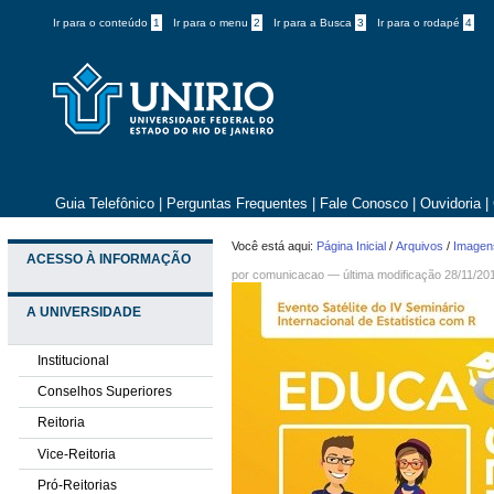
Ir para o conteúdo
1
Ir para o menu
2
Ir para a Busca
3
Ir para o rodapé
4
Guia Telefônico
|
Perguntas Frequentes
|
Fale Conosco
|
Ouvidoria
|
Você está aqui:
Página Inicial
/
Arquivos
/
Imagens
ACESSO À INFORMAÇÃO
por comunicacao —
última modificação
28/11/20
A UNIVERSIDADE
Institucional
Conselhos Superiores
Reitoria
Vice-Reitoria
Pró-Reitorias