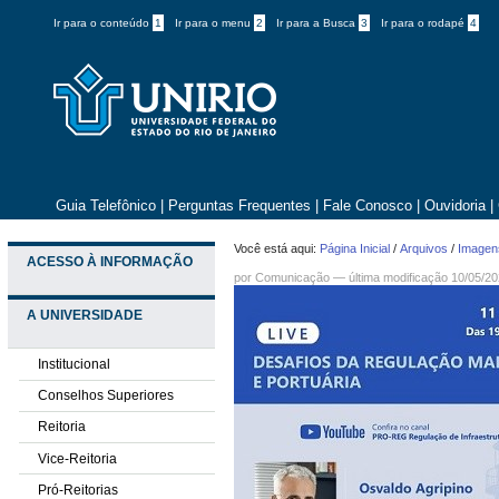
Ir para o conteúdo
1
Ir para o menu
2
Ir para a Busca
3
Ir para o rodapé
4
Guia Telefônico
|
Perguntas Frequentes
|
Fale Conosco
|
Ouvidoria
|
Você está aqui:
Página Inicial
/
Arquivos
/
Imagens
ACESSO À INFORMAÇÃO
por
Comunicação
—
última modificação
10/05/20
A UNIVERSIDADE
Institucional
Conselhos Superiores
Reitoria
Vice-Reitoria
Pró-Reitorias