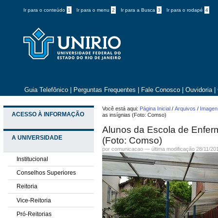
Ir para o conteúdo
1
Ir para o menu
2
Ir para a Busca
3
Ir para o rodapé
4
Guia Telefônico
|
Perguntas Frequentes
|
Fale Conosco
|
Ouvidoria
|
Você está aqui:
Página Inicial
/
Arquivos
/
Imagens
ACESSO À INFORMAÇÃO
as insígnias (Foto: Comso)
Alunos da Escola de Enfer
A UNIVERSIDADE
(Foto: Comso)
por comunicacao —
última modificação
28/11/20
Institucional
Conselhos Superiores
Reitoria
Vice-Reitoria
Pró-Reitorias