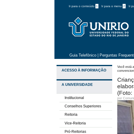
Ir para o conteúdo
1
Ir para o menu
2
Ir 
Guia Telefônico
|
Perguntas Frequen
Você está a
ACESSO À INFORMAÇÃO
convencion
Crianç
A UNIVERSIDADE
elabor
(Foto:
Institucional
por
Comuni
Conselhos Superiores
Reitoria
Vice-Reitoria
Pró-Reitorias