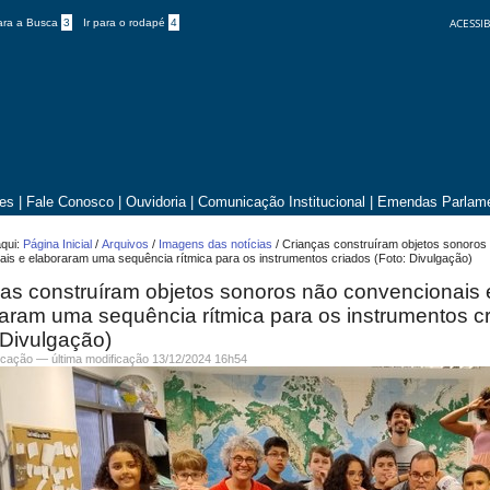
ACESSIB
para a Busca
3
Ir para o rodapé
4
tes
|
Fale Conosco
|
Ouvidoria
|
Comunicação Institucional
|
Emendas Parlame
qui:
Página Inicial
/
Arquivos
/
Imagens das notícias
/
Crianças construíram objetos sonoros
ais e elaboraram uma sequência rítmica para os instrumentos criados (Foto: Divulgação)
as construíram objetos sonoros não convencionais 
aram uma sequência rítmica para os instrumentos c
 Divulgação)
cação
—
última modificação
13/12/2024 16h54