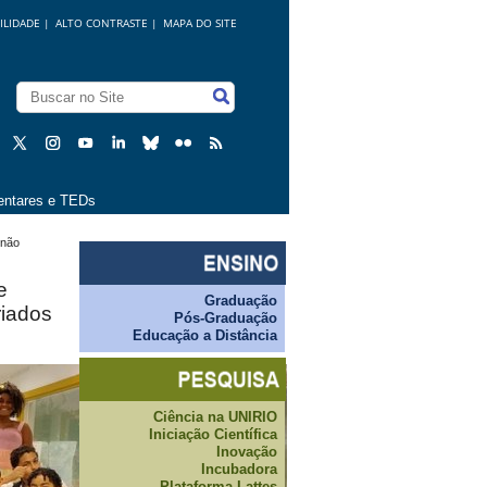
ILIDADE
|
ALTO CONTRASTE |
MAPA DO SITE
ntares e TEDs
 não
e
Graduação
riados
Pós-Graduação
Educação a Distância
Ciência na UNIRIO
Iniciação Científica
Inovação
Incubadora
Plataforma Lattes