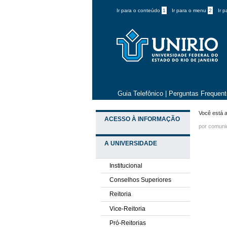
Ir para o conteúdo
1
Ir para o menu
2
Ir 
Guia Telefônico
|
Perguntas Frequen
Você está a
ACESSO À INFORMAÇÃO
por comun
A UNIVERSIDADE
Institucional
Conselhos Superiores
Reitoria
Vice-Reitoria
Pró-Reitorias