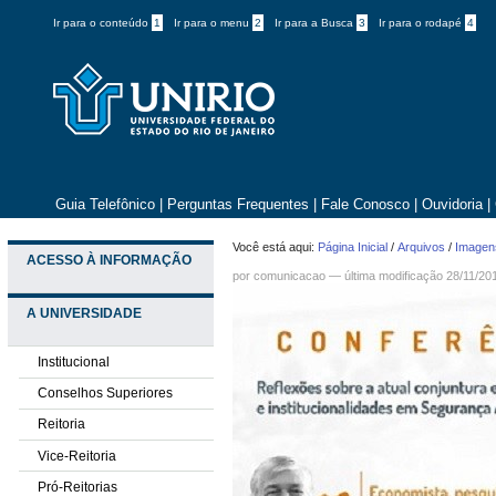
Ir para o conteúdo
1
Ir para o menu
2
Ir para a Busca
3
Ir para o rodapé
4
Guia Telefônico
|
Perguntas Frequentes
|
Fale Conosco
|
Ouvidoria
|
Você está aqui:
Página Inicial
/
Arquivos
/
Imagens
ACESSO À INFORMAÇÃO
por comunicacao —
última modificação
28/11/20
A UNIVERSIDADE
Institucional
Conselhos Superiores
Reitoria
Vice-Reitoria
Pró-Reitorias