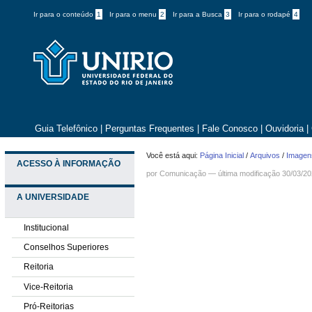
Ir para o conteúdo
1
Ir para o menu
2
Ir para a Busca
3
Ir para o rodapé
4
Guia Telefônico
|
Perguntas Frequentes
|
Fale Conosco
|
Ouvidoria
|
Você está aqui:
Página Inicial
/
Arquivos
/
Imagens
ACESSO À INFORMAÇÃO
por
Comunicação
—
última modificação
30/03/20
A UNIVERSIDADE
Institucional
Conselhos Superiores
Reitoria
Vice-Reitoria
Pró-Reitorias