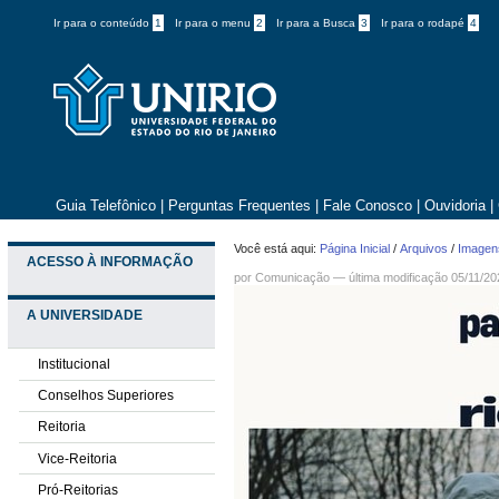
Ir para o conteúdo
1
Ir para o menu
2
Ir para a Busca
3
Ir para o rodapé
4
Guia Telefônico
|
Perguntas Frequentes
|
Fale Conosco
|
Ouvidoria
|
Você está aqui:
Página Inicial
/
Arquivos
/
Imagens
ACESSO À INFORMAÇÃO
por
Comunicação
—
última modificação
05/11/20
A UNIVERSIDADE
Institucional
Conselhos Superiores
Reitoria
Vice-Reitoria
Pró-Reitorias