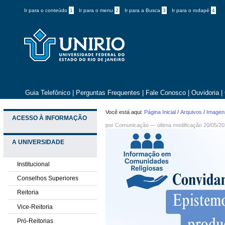
Ir para o conteúdo
1
Ir para o menu
2
Ir para a Busca
3
Ir para o rodapé
4
Guia Telefônico
|
Perguntas Frequentes
|
Fale Conosco
|
Ouvidoria
|
Você está aqui:
Página Inicial
/
Arquivos
/
Imagens
ACESSO À INFORMAÇÃO
por
Comunicação
—
última modificação
20/05/20
A UNIVERSIDADE
Institucional
Conselhos Superiores
Reitoria
Vice-Reitoria
Pró-Reitorias