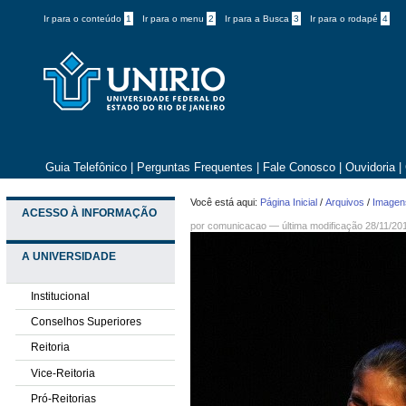
Ir para o conteúdo
1
Ir para o menu
2
Ir para a Busca
3
Ir para o rodapé
4
Guia Telefônico
|
Perguntas Frequentes
|
Fale Conosco
|
Ouvidoria
|
Você está aqui:
Página Inicial
/
Arquivos
/
Imagens
ACESSO À INFORMAÇÃO
por comunicacao —
última modificação
28/11/20
A UNIVERSIDADE
Institucional
Conselhos Superiores
Reitoria
Vice-Reitoria
Pró-Reitorias