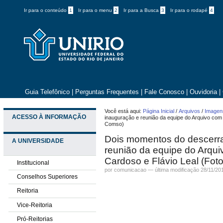
Ir para o conteúdo
1
Ir para o menu
2
Ir para a Busca
3
Ir para o rodapé
4
Guia Telefônico
|
Perguntas Frequentes
|
Fale Conosco
|
Ouvidoria
|
Você está aqui:
Página Inicial
/
Arquivos
/
Imagens
ACESSO À INFORMAÇÃO
inauguração e reunião da equipe do Arquivo com 
Comso)
Dois momentos do descerra
A UNIVERSIDADE
reunião da equipe do Arqui
Cardoso e Flávio Leal (Fot
Institucional
por comunicacao —
última modificação
28/11/20
Conselhos Superiores
Reitoria
Vice-Reitoria
Pró-Reitorias