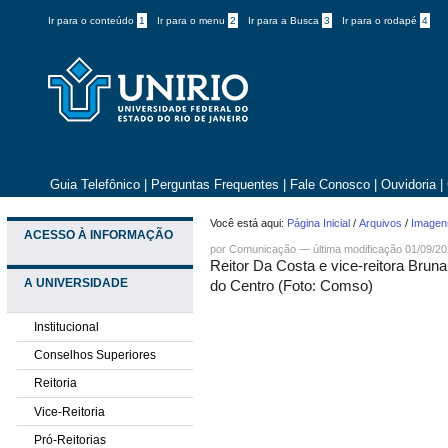
Ir para o conteúdo
1
Ir para o menu
2
Ir para a Busca
3
Ir para o rodapé
4
Guia Telefônico
|
Perguntas Frequentes
|
Fale Conosco
|
Ouvidoria
|
Você está aqui:
Página Inicial
/
Arquivos
/
Imagens
ACESSO À INFORMAÇÃO
por
Comunicação
—
última modificação
01/09/20
Reitor Da Costa e vice-reitora Brun
A UNIVERSIDADE
do Centro (Foto: Comso)
Institucional
Conselhos Superiores
Reitoria
Vice-Reitoria
Pró-Reitorias