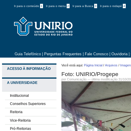
Ir para o conteúdo
1
Ir para o menu
2
Ir para a Busca
3
Ir para o rodapé
4
Guia Telefônico
|
Perguntas Frequentes
|
Fale Conosco
|
Ouvidoria
|
Você está aqui:
Página Inicial
/
Arquivos
/
Imagens
ACESSO À INFORMAÇÃO
Foto: UNIRIO/Progepe
por
Comunicação
—
última modificação
31/10/20
A UNIVERSIDADE
Institucional
Conselhos Superiores
Reitoria
Vice-Reitoria
Pró-Reitorias