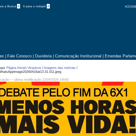
ACESSIB
para a Busca
3
Ir para o rodapé
4
tes
|
Fale Conosco
|
Ouvidoria
|
Comunicação Institucional
|
Emendas Parlame
qui:
Página Inicial
/
Arquivos
/
Imagens das notícias
/
WhatsAppImage20260416at13.31.011.jpeg
cação
—
última modificação
22/04/2026 14h55