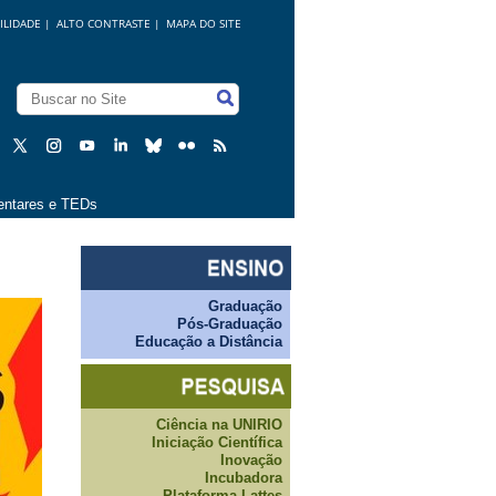
ILIDADE
|
ALTO CONTRASTE |
MAPA DO SITE
ntares e TEDs
Graduação
Pós-Graduação
Educação a Distância
Ciência na UNIRIO
Iniciação Científica
Inovação
Incubadora
Plataforma Lattes