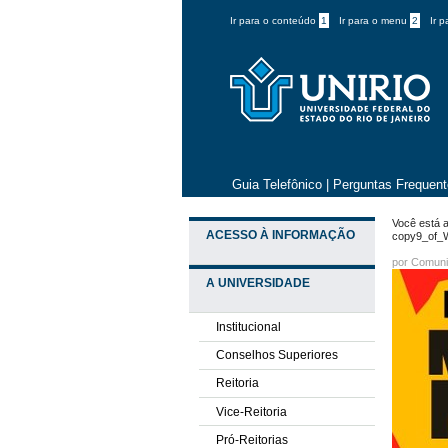
Ir para o conteúdo
1
Ir para o menu
2
Ir 
Guia Telefônico
|
Perguntas Frequen
Você está a
ACESSO À INFORMAÇÃO
copy9_of_
por
Comuni
A UNIVERSIDADE
Institucional
Conselhos Superiores
Reitoria
Vice-Reitoria
Pró-Reitorias