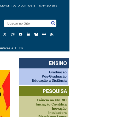
ILIDADE
|
ALTO CONTRASTE |
MAPA DO SITE
ntares e TEDs
Graduação
Pós-Graduação
Educação a Distância
Ciência na UNIRIO
Iniciação Científica
Inovação
Incubadora
Plataforma Lattes