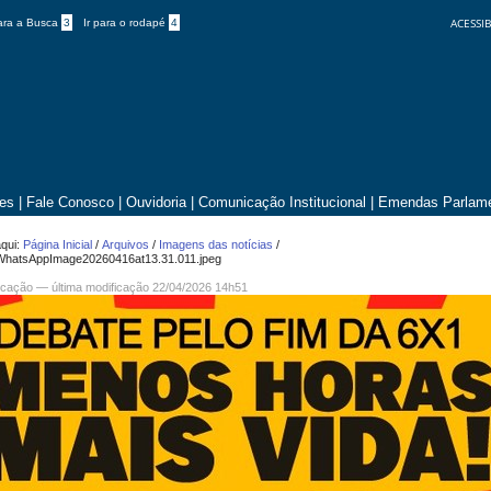
ACESSIB
para a Busca
3
Ir para o rodapé
4
tes
|
Fale Conosco
|
Ouvidoria
|
Comunicação Institucional
|
Emendas Parlame
qui:
Página Inicial
/
Arquivos
/
Imagens das notícias
/
WhatsAppImage20260416at13.31.011.jpeg
cação
—
última modificação
22/04/2026 14h51