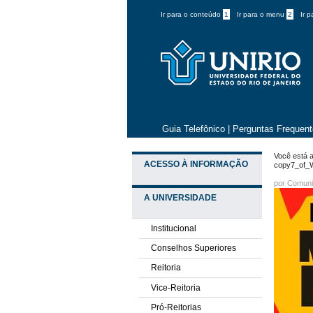
Ir para o conteúdo
1
Ir para o menu
2
Ir 
Guia Telefônico
|
Perguntas Frequen
Você está a
ACESSO À INFORMAÇÃO
copy7_of_
por
Comuni
A UNIVERSIDADE
Institucional
Conselhos Superiores
Reitoria
Vice-Reitoria
Pró-Reitorias