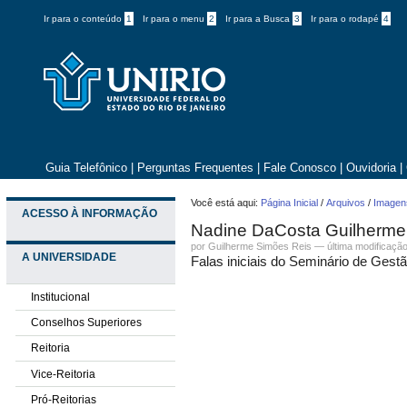
Ir para o conteúdo
1
Ir para o menu
2
Ir para a Busca
3
Ir para o rodapé
4
Guia Telefônico
|
Perguntas Frequentes
|
Fale Conosco
|
Ouvidoria
|
Você está aqui:
Página Inicial
/
Arquivos
/
Imagens
ACESSO À INFORMAÇÃO
Nadine DaCosta Guilherme
por
Guilherme Simões Reis
—
última modificaçã
A UNIVERSIDADE
Falas iniciais do Seminário de Gest
Institucional
Conselhos Superiores
Reitoria
Vice-Reitoria
Pró-Reitorias