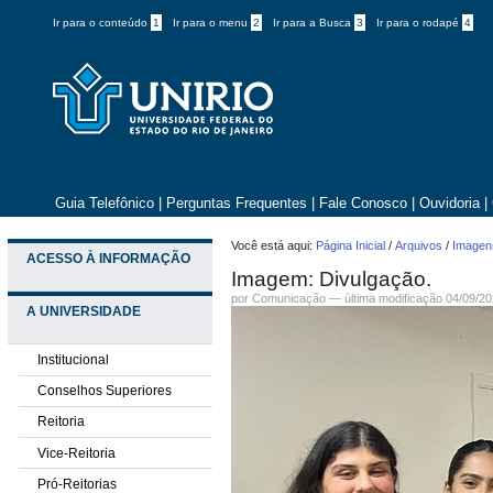
Ir para o conteúdo
1
Ir para o menu
2
Ir para a Busca
3
Ir para o rodapé
4
Guia Telefônico
|
Perguntas Frequentes
|
Fale Conosco
|
Ouvidoria
|
Você está aqui:
Página Inicial
/
Arquivos
/
Imagens
ACESSO À INFORMAÇÃO
Imagem: Divulgação.
por
Comunicação
—
última modificação
04/09/20
A UNIVERSIDADE
Institucional
Conselhos Superiores
Reitoria
Vice-Reitoria
Pró-Reitorias