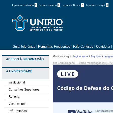
Ir para o conteúdo
1
Ir para o menu
2
Ir para a Busca
3
Ir para o rodapé
4
Guia Telefônico
|
Perguntas Frequentes
|
Fale Conosco
|
Ouvidoria
|
Você está aqui:
Página Inicial
/
Arquivos
/
Imagens
ACESSO À INFORMAÇÃO
por
Comunicação
—
última modificação
07/11/20
A UNIVERSIDADE
Institucional
Conselhos Superiores
Reitoria
Vice-Reitoria
Pró-Reitorias