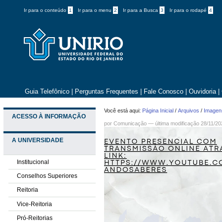
Ir para o conteúdo
1
Ir para o menu
2
Ir para a Busca
3
Ir para o rodapé
4
Guia Telefônico
|
Perguntas Frequentes
|
Fale Conosco
|
Ouvidoria
|
Você está aqui:
Página Inicial
/
Arquivos
/
Imagens
ACESSO À INFORMAÇÃO
por
Comunicação
—
última modificação
28/11/20
A UNIVERSIDADE
Institucional
Conselhos Superiores
Reitoria
Vice-Reitoria
Pró-Reitorias