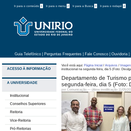
Ir para o conteúdo
1
Ir para o menu
2
Ir para a Busca
3
Ir para o rodapé
4
Guia Telefônico
|
Perguntas Frequentes
|
Fale Conosco
|
Ouvidoria
|
Você está aqui:
Página Inicial
/
Arquivos
/
Imagens
ACESSO À INFORMAÇÃO
institucional na segunda-feira, dia 5 (Foto: Divul
Departamento de Turismo p
A UNIVERSIDADE
segunda-feira, dia 5 (Foto:
por
Comunicação
—
última modificação
11/05/20
Institucional
Conselhos Superiores
Reitoria
Vice-Reitoria
Pró-Reitorias