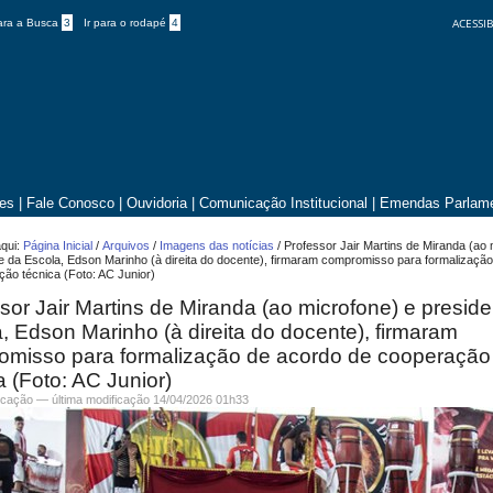
ACESSIB
para a Busca
3
Ir para o rodapé
4
tes
|
Fale Conosco
|
Ouvidoria
|
Comunicação Institucional
|
Emendas Parlame
qui:
Página Inicial
/
Arquivos
/
Imagens das notícias
/
Professor Jair Martins de Miranda (ao 
e da Escola, Edson Marinho (à direita do docente), firmaram compromisso para formalizaçã
ão técnica (Foto: AC Junior)
sor Jair Martins de Miranda (ao microfone) e presid
, Edson Marinho (à direita do docente), firmaram
omisso para formalização de acordo de cooperação
a (Foto: AC Junior)
cação
—
última modificação
14/04/2026 01h33