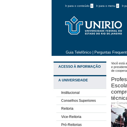
Ir para o conteúdo
1
Ir para o menu
2
Ir 
Guia Telefônico
|
Perguntas Frequen
Você está a
ACESSO À INFORMAÇÃO
e president
de cooperaç
Profes
A UNIVERSIDADE
Escola
compr
Institucional
técnic
Conselhos Superiores
por
Comuni
Reitoria
Vice-Reitoria
Pró-Reitorias