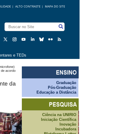
ILIDADE
|
ALTO CONTRASTE |
MAPA DO SITE
ntares e TEDs
microfone)
o de acordo
Graduação
ente da
Pós-Graduação
Educação a Distância
Ciência na UNIRIO
Iniciação Científica
Inovação
Incubadora
Plataforma Lattes