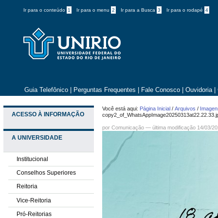
Ir para o conteúdo
1
Ir para o menu
2
Ir para a Busca
3
Ir para o rodapé
4
Guia Telefônico
|
Perguntas Frequentes
|
Fale Conosco
|
Ouvidoria
|
Você está aqui:
Página Inicial
/
Arquivos
/
Imagens
ACESSO À INFORMAÇÃO
copy2_of_WhatsAppImage20250313at22.22.33.j
por
Comunicação
—
última modificação
14/03/20
A UNIVERSIDADE
Institucional
Conselhos Superiores
Reitoria
Vice-Reitoria
Pró-Reitorias