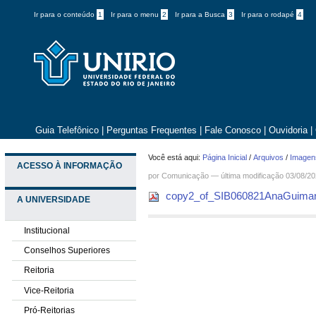
Ir para o conteúdo
1
Ir para o menu
2
Ir para a Busca
3
Ir para o rodapé
4
Guia Telefônico
|
Perguntas Frequentes
|
Fale Conosco
|
Ouvidoria
|
Você está aqui:
Página Inicial
/
Arquivos
/
Imagens
ACESSO À INFORMAÇÃO
por
Comunicação
—
última modificação
03/08/20
copy2_of_SIB060821AnaGuimar
A UNIVERSIDADE
Institucional
Conselhos Superiores
Reitoria
Vice-Reitoria
Pró-Reitorias