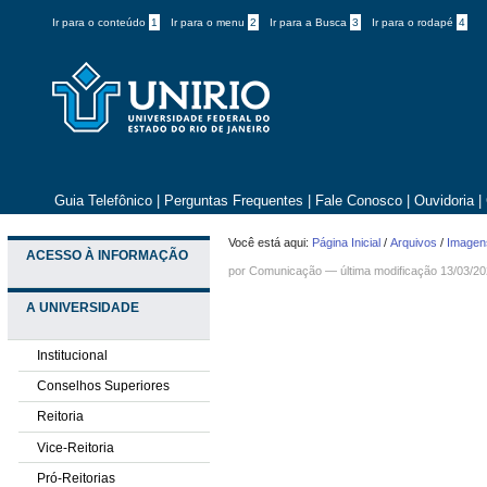
Ir para o conteúdo
1
Ir para o menu
2
Ir para a Busca
3
Ir para o rodapé
4
Guia Telefônico
|
Perguntas Frequentes
|
Fale Conosco
|
Ouvidoria
|
Você está aqui:
Página Inicial
/
Arquivos
/
Imagens
ACESSO À INFORMAÇÃO
por
Comunicação
—
última modificação
13/03/20
A UNIVERSIDADE
Institucional
Conselhos Superiores
Reitoria
Vice-Reitoria
Pró-Reitorias