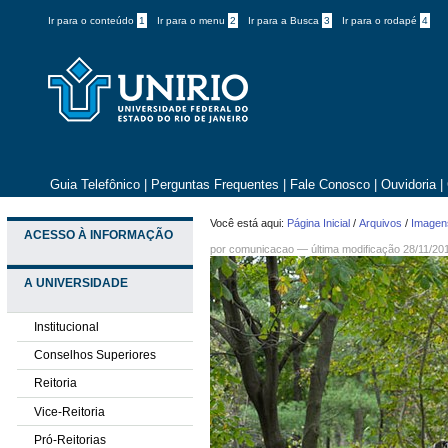
Ir para o conteúdo
1
Ir para o menu
2
Ir para a Busca
3
Ir para o rodapé
4
Guia Telefônico
|
Perguntas Frequentes
|
Fale Conosco
|
Ouvidoria
|
Você está aqui:
Página Inicial
/
Arquivos
/
Imagens
ACESSO À INFORMAÇÃO
por comunicacao —
última modificação
28/11/20
A UNIVERSIDADE
Institucional
Conselhos Superiores
Reitoria
Vice-Reitoria
Pró-Reitorias