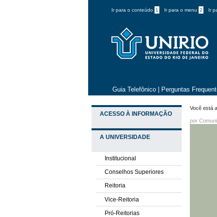
Ir para o conteúdo
1
Ir para o menu
2
Ir 
Guia Telefônico
|
Perguntas Frequen
Você está a
ACESSO À INFORMAÇÃO
por
Comuni
A UNIVERSIDADE
Institucional
Conselhos Superiores
Reitoria
Vice-Reitoria
Pró-Reitorias