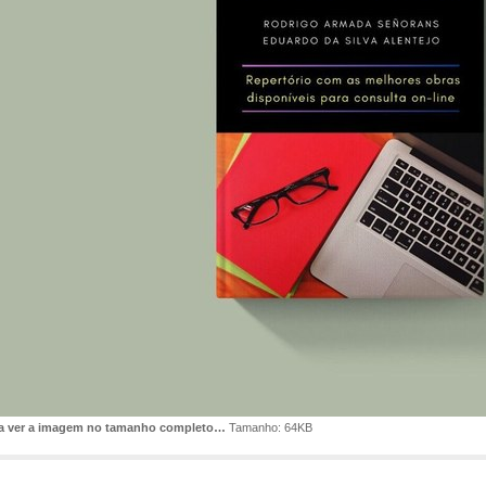
ra ver a imagem no tamanho completo…
Tamanho: 64KB