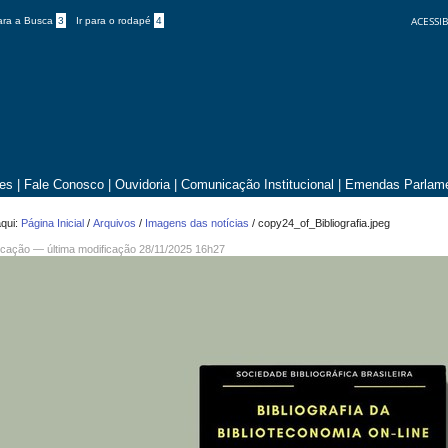
ACESSIB
para a Busca
3
Ir para o rodapé
4
tes
|
Fale Conosco
|
Ouvidoria
|
Comunicação Institucional
|
Emendas Parlame
qui:
Página Inicial
/
Arquivos
/
Imagens das notícias
/
copy24_of_Bibliografia.jpeg
cação
—
última modificação
28/11/2025 16h27