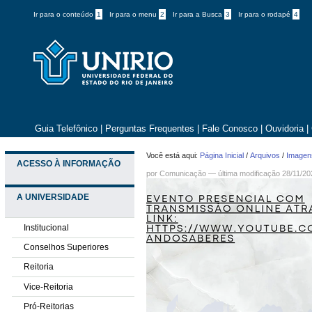
Ir para o conteúdo
1
Ir para o menu
2
Ir para a Busca
3
Ir para o rodapé
4
Guia Telefônico
|
Perguntas Frequentes
|
Fale Conosco
|
Ouvidoria
|
Você está aqui:
Página Inicial
/
Arquivos
/
Imagens
ACESSO À INFORMAÇÃO
por
Comunicação
—
última modificação
28/11/20
A UNIVERSIDADE
Institucional
Conselhos Superiores
Reitoria
Vice-Reitoria
Pró-Reitorias