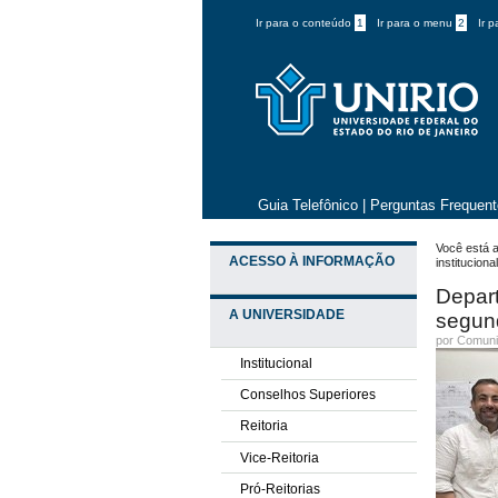
Ir para o conteúdo
1
Ir para o menu
2
Ir 
Guia Telefônico
|
Perguntas Frequen
Você está a
ACESSO À INFORMAÇÃO
institucion
Depart
A UNIVERSIDADE
segund
por
Comuni
Institucional
Conselhos Superiores
Reitoria
Vice-Reitoria
Pró-Reitorias