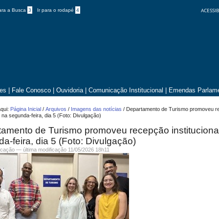
ACESSIB
para a Busca
3
Ir para o rodapé
4
tes
|
Fale Conosco
|
Ouvidoria
|
Comunicação Institucional
|
Emendas Parlame
qui:
Página Inicial
/
Arquivos
/
Imagens das notícias
/
Departamento de Turismo promoveu r
al na segunda-feira, dia 5 (Foto: Divulgação)
amento de Turismo promoveu recepção instituciona
a-feira, dia 5 (Foto: Divulgação)
cação
—
última modificação
11/05/2026 18h11